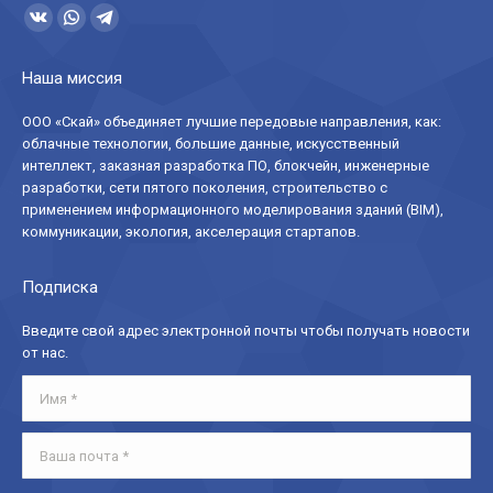
Ищите нас:
Страница
Страница
Страница
Вконтакте
WhatsApp
Telegram
Наша миссия
открывается
открывается
открывается
в
в
в
ООО «Скай» объединяет лучшие передовые направления, как:
облачные технологии, большие данные, искусственный
новом
новом
новом
интеллект, заказная разработка ПО, блокчейн, инженерные
окне
окне
окне
разработки, сети пятого поколения, строительство с
применением информационного моделирования зданий (BIM),
коммуникации, экология, акселерация стартапов.
Подписка
Введите свой адрес электронной почты чтобы получать новости
от нас.
Имя *
Ваша почта *