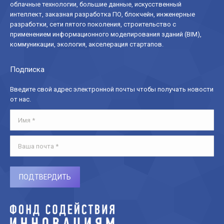
облачные технологии, большие данные, искусственный
новом
новом
новом
интеллект, заказная разработка ПО, блокчейн, инженерные
окне
окне
окне
разработки, сети пятого поколения, строительство с
применением информационного моделирования зданий (BIM),
коммуникации, экология, акселерация стартапов.
Подписка
Введите свой адрес электронной почты чтобы получать новости
от нас.
Имя *
Ваша почта *
ПОДТВЕРДИТЬ