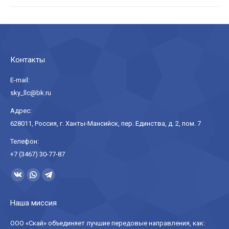
Контакты
E-mail:
sky_llc@bk.ru
Адрес:
628011, Россия, г. Ханты-Мансийск, пер. Единства, д. 2, пом. 7
Телефон:
+7 (3467) 30-77-87
Ищите нас:
Страница
Страница
Страница
Вконтакте
WhatsApp
Telegram
Наша миссия
открывается
открывается
открывается
в
в
в
ООО «Скай» объединяет лучшие передовые направления, как: