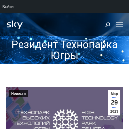
Войти
Поиск:
Резидент Технопарка
Вы здесь:
Югры
Новости
Мар
29
2023