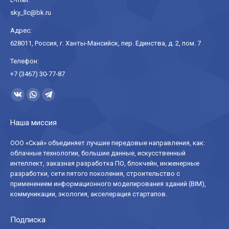
sky_llc@bk.ru
Адрес:
628011, Россия, г. Ханты-Мансийск, пер. Единства, д. 2, пом. 7
Телефон:
+7 (3467) 30-77-87
Ищите нас:
Страница
Страница
Страница
Вконтакте
WhatsApp
Telegram
Наша миссия
открывается
открывается
открывается
в
в
в
ООО «Скай» объединяет лучшие передовые направления, как:
облачные технологии, большие данные, искусственный
новом
новом
новом
интеллект, заказная разработка ПО, блокчейн, инженерные
окне
окне
окне
разработки, сети пятого поколения, строительство с
применением информационного моделирования зданий (BIM),
коммуникации, экология, акселерация стартапов.
Подписка