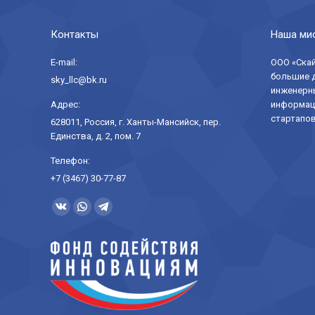
Контакты
Наша ми
E-mail:
ООО «Скай
большие д
sky_llc@bk.ru
инженерны
Адрес:
информаци
стартапов
628011, Россия, г. Ханты-Мансийск, пер.
Единства, д. 2, пом. 7
Телефон:
+7 (3467) 30-77-87
Ищите нас:
Страница
Страница
Страница
Вконтакте
WhatsApp
Telegram
открывается
открывается
открывается
в
в
в
новом
новом
новом
окне
окне
окне