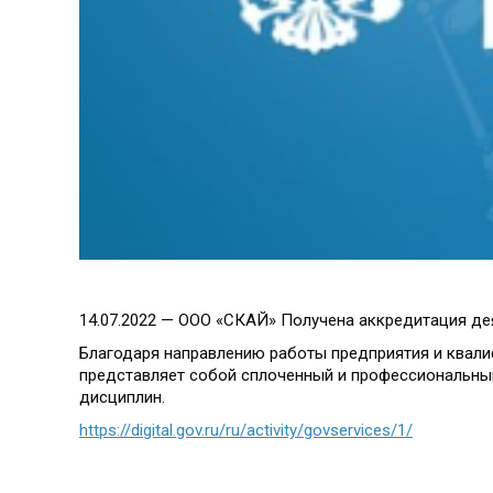
14.07.2022 — ООО «СКАЙ» Получена аккредитация д
Благодаря направлению работы предприятия и квали
представляет собой сплоченный и профессиональный
дисциплин.
https://digital.gov.ru/ru/activity/govservices/1/