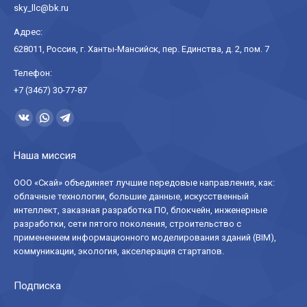
sky_llc@bk.ru
Адрес:
628011, Россия, г. Ханты-Мансийск, пер. Единства, д. 2, пом. 7
Телефон:
+7 (3467) 30-77-87
Ищите нас:
Страница
Страница
Страница
Вконтакте
WhatsApp
Telegram
Наша миссия
открывается
открывается
открывается
в
в
в
ООО «Скай» объединяет лучшие передовые направления, как:
облачные технологии, большие данные, искусственный
новом
новом
новом
интеллект, заказная разработка ПО, блокчейн, инженерные
окне
окне
окне
разработки, сети пятого поколения, строительство с
применением информационного моделирования зданий (BIM),
коммуникации, экология, акселерация стартапов.
Подписка