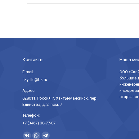
Контакты
Наша ми
E-mail:
ООО «Скай
большие д
sky_llc@bk.ru
инженерны
Адрес:
информаци
стартапов
628011, Россия, г. Ханты-Мансийск, пер.
Единства, д. 2, пом. 7
Телефон:
+7 (3467) 30-77-87
Ищите нас: